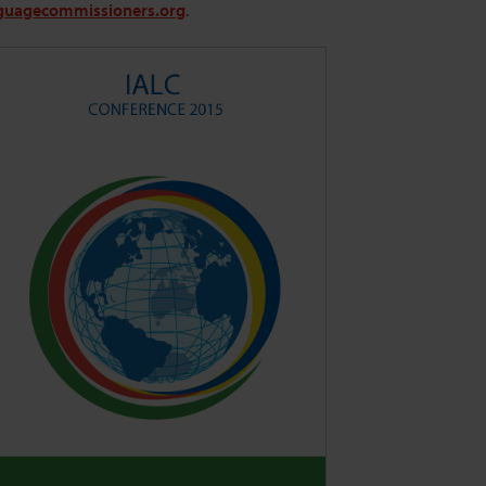
guagecommissioners.org
.