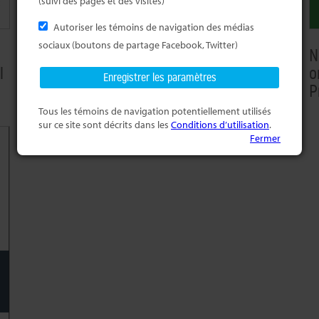
(suivi des pages et des visites)
Autoriser les témoins de navigation des médias
sociaux (boutons de partage Facebook, Twitter)
d
N
Whither Language Rights and
l
o
Language Commissioners in the
P
‘Mosaic of Mutual Influence’?
Tous les témoins de navigation potentiellement utilisés
sur ce site sont décrits dans les
Conditions d’utilisation
.
Fermer