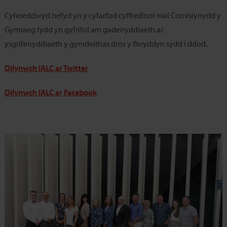
Cyhoeddwyd hefyd yn y cyfarfod cyffredinol mai Comisiynydd y
Gymraeg fydd yn gyfrifol am gadeiryddiaeth ac
ysgrifenyddiaeth y gymdeithas dros y flwyddyn sydd i ddod.
Dilynwch IALC ar Twitter
Dilynwch IALC ar Facebook