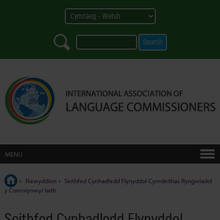
MENU
»
Newyddion
»
Seithfed Cynhadledd Flynyddol Cymdeithas Ryngwladol
y Comisiynwyr Iaith
Seithfed Cynhadledd Flynyddol