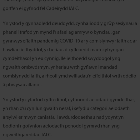
gorffen ei gyfnod fel Cadeirydd IALC.
Yn ystod y gynhadledd deuddydd, cynhaliodd y grŵp sesiynau a
phaneli trafod yn mynd i’r afael ag amryw o bynciau, gan
gynnwys effaith pandemig COVID-19 ar y comisiynwyr iaith ac ar
hawliau ieithyddol, yr heriau a’r cyfleoedd mae’r cyfryngau
cymdeithasol yn eu cynnig, lle ieithoedd swyddogol yng
ngwaith ombwdsmyn, yr heriau wrth gyflawni mandad
comisiynydd iaith, a rheoli ymchwiliadau’n effeithiol wrth ddelio
â phwysau allanol.
Yn ystod y cyfarfod cyffredinol, cytunodd aelodau’r gymdeithas,
yn rhan o’u cynllun gwaith nesaf, i sefydlu categori aelodaeth
arsylwi er mwyn caniatáu i awdurdodaethau nad ydynt yn
bodloni’r gofynion aelodaeth penodol gymryd rhan yng
ngweithgareddau IALC.