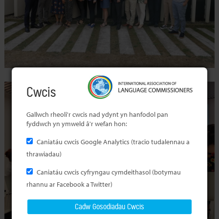
Cwcis
Gallwch rheoli'r cwcis nad ydynt yn hanfodol pan
fyddwch yn ymweld â'r wefan hon:
Caniatáu cwcis Google Analytics (tracio tudalennau a
thrawiadau)
Caniatáu cwcis cyfryngau cymdeithasol (botymau
rhannu ar Facebook a Twitter)