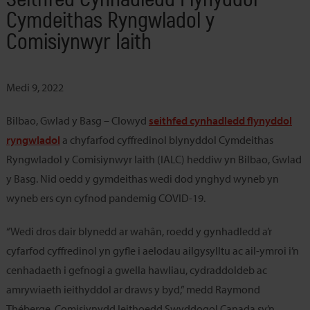
Cymdeithas Ryngwladol y
Comisiynwyr Iaith
Medi 9, 2022
Bilbao, Gwlad y Basg – Clowyd
seithfed cynhadledd flynyddol
ryngwladol
a chyfarfod cyffredinol blynyddol Cymdeithas
Ryngwladol y Comisiynwyr Iaith (IALC) heddiw yn Bilbao, Gwlad
y Basg. Nid oedd y gymdeithas wedi dod ynghyd wyneb yn
wyneb ers cyn cyfnod pandemig COVID-19.
“Wedi dros dair blynedd ar wahân, roedd y gynhadledd a’r
cyfarfod cyffredinol yn gyfle i aelodau ailgysylltu ac ail-ymroi i’n
cenhadaeth i gefnogi a gwella hawliau, cydraddoldeb ac
amrywiaeth ieithyddol ar draws y byd,” medd Raymond
Théberge, Comisiynydd Ieithoedd Swyddogol Canada sy’n