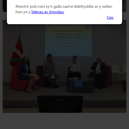
Rhestrir pob cwci sy'n gallu cael ei ddefnyddio ar y wefan
hon yn y
Telerau ac Amodau
.
Cau